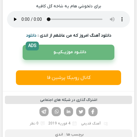
برای دلخوشی هام یه شاخه گل کافیه
دانلود آهنگ امروز که من عاشقم از اندی :
دانلود
ADS
دانلــود موزیــکیـــو
کانال روبیکا پرشین فا
اشتراک گذاری در شبکه های اجتماعی
فیسوک
تویتر
لینکدین
واتساپ
تلگرام
آهنگ قدیمی
4 فوریه 2019
0 نظر
برچسب ها :
اندی