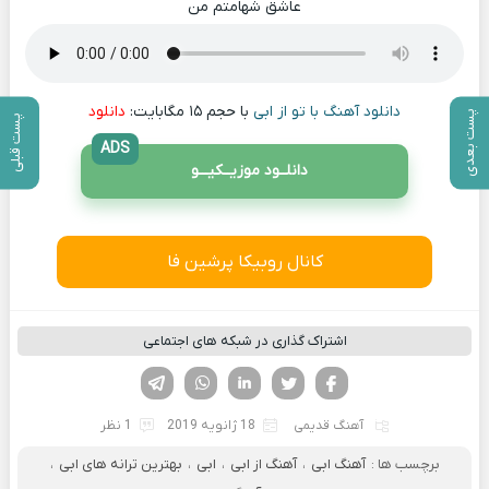
عاشق شهامتم من
دانلود آهنگ با تو از ابی
با حجم ۱۵ مگابایت:
دانلود
پست بعدی
پست قبلی
ADS
دانلــود موزیــکیـــو
کانال روبیکا پرشین فا
اشتراک گذاری در شبکه های اجتماعی
فیسوک
تویتر
لینکدین
واتساپ
تلگرام
آهنگ قدیمی
18 ژانویه 2019
1 نظر
برچسب ها :
آهنگ ابی
،
آهنگ از ابی
،
ابی
،
بهترین ترانه های ابی
،