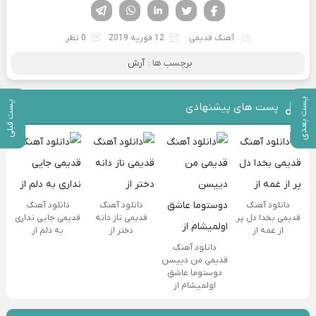
فیسوک
تویتر
لینکدین
واتساپ
تلگرام
آهنگ قدیمی
12 فوریه 2019
0 نظر
برچسب ها :
آرش
پست بعدی
پست قبلی
پست های پیشنهادی
دانلود آهنگ
دانلود آهنگ
دانلود آهنگ
قدیمی بخدا دل پر
قدیمی ناز دانه
قدیمی جایی نداری
از غمه از
دختر از
به دلم از
دانلود آهنگ
قدیمی من دییسن
دوستوما عاشق
اولمیشام از