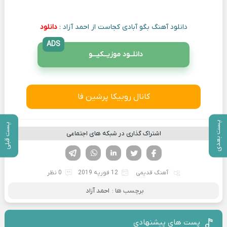
دانلود آهنگ بگو آبادی کجاست از احمد آزاد :
دانلود
ADS
دانلــود موزیــکیـــو
کانال روبیکا پرشین فا
پست بعدی
پست قبلی
اشتراک گذاری در شبکه های اجتماعی
فیسوک
تویتر
لینکدین
واتساپ
تلگرام
آهنگ قدیمی
12 فوریه 2019
0 نظر
برچسب ها :
احمد آزاد
پست های پیشنهادی