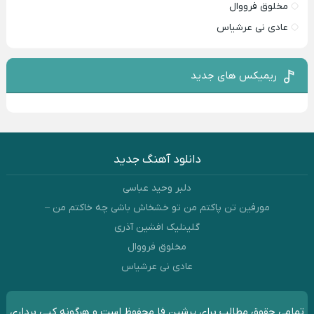
مخلوق فرووال
عادی نی عرشیاس
ریمیکس های جدید
دانلود آهنگ جدید
دلبر وحید عباسی
مورفین تن پاکتم من تو خشخاش باشی چه خاکتم من –
گلینلیک افشین آذری
مخلوق فرووال
عادی نی عرشیاس
تمامی حقوق مطالب برای پرشین فا محفوظ است و هرگونه کپی برداری