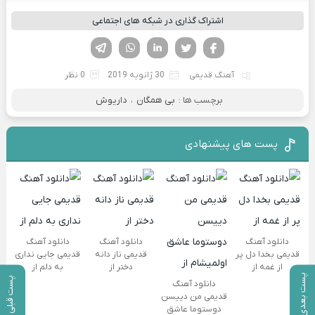
اشتراک گذاری در شبکه های اجتماعی
فیسوک
تویتر
لینکدین
واتساپ
تلگرام
آهنگ قدیمی
30 ژانویه 2019
0 نظر
برچسب ها :
بی همگان
،
داریوش
پست های پیشنهادی
دانلود آهنگ
دانلود آهنگ
دانلود آهنگ
قدیمی بخدا دل پر
قدیمی ناز دانه
قدیمی جایی نداری
از غمه از
دختر از
به دلم از
پست بعدی
پست قبلی
دانلود آهنگ
قدیمی من دییسن
دوستوما عاشق