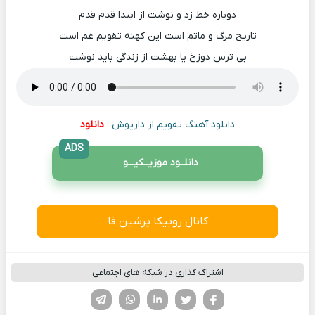
دوباره خط زد و نوشت از ابتدا قدم قدم
تاریخ مرگ و ماتم است این کهنه تقویم غم است
بی ترس دوزخ یا بهشت از زندگی باید نوشت
دانلود آهنگ تقویم از داریوش
:
دانلود
ADS
دانلــود موزیــکیـــو
کانال روبیکا پرشین فا
اشتراک گذاری در شبکه های اجتماعی
فیسوک
تویتر
لینکدین
واتساپ
تلگرام