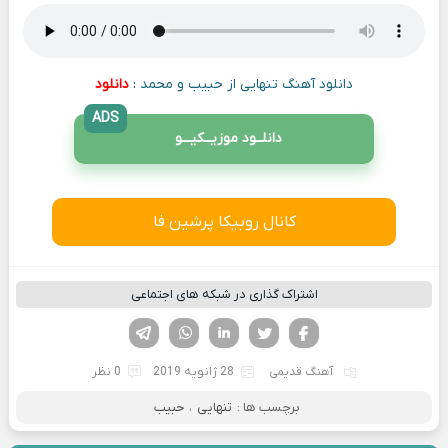
دانلود آهنگ تنهایی از حبیب و محمد
:
دانلود
ADS
دانلــود موزیــکیـــو
کانال روبیکا پرشین فا
اشتراک گذاری در شبکه های اجتماعی
فیسوک
تویتر
لینکدین
واتساپ
تلگرام
آهنگ قدیمی
28 ژانویه 2019
0 نظر
برچسب ها :
تنهایی
،
حبیب