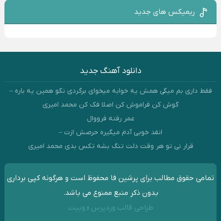
ریمیکس های جدید
دانلود آهنگ جدید
فقط داری بم میگی همش یه خوابه میخوای برگردی نگو همین یه باره –
گوش کن فراموش کن اصلا فک کن محمد امیری
عمر رفته فرووال
انقد خوبی آدم میگیره حرصش ازت –
قرار نی تو هر وقت دلت تنگ بشه تکس بدی محمد امیری
تمامی حقوق مطالب برای پرشین فا محفوظ است و هرگونه کپی برداری
بدون ذکر منبع ممنوع می باشد.
طراحی قالب وردپرس
:
وبیت