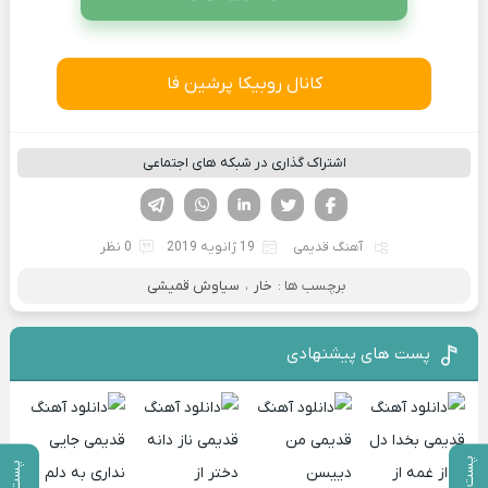
کانال روبیکا پرشین فا
اشتراک گذاری در شبکه های اجتماعی
فیسوک
تویتر
لینکدین
واتساپ
تلگرام
آهنگ قدیمی
19 ژانویه 2019
0 نظر
برچسب ها :
خار
،
سیاوش قمیشی
پست های پیشنهادی