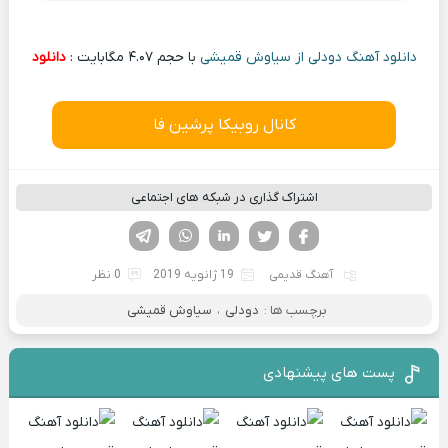
دانلود آهنگ دودلی از سیاوش قمیشی
با حجم ۴.۰۷ مگابایت :
دانلود
کانال روبیکا پرشین فا
اشتراک گذاری در شبکه های اجتماعی
فیسوک
تویتر
لینکدین
واتساپ
تلگرام
آهنگ قدیمی
19 ژانویه 2019
0 نظر
برچسب ها :
دودلی
،
سیاوش قمیشی
پست های پیشنهادی