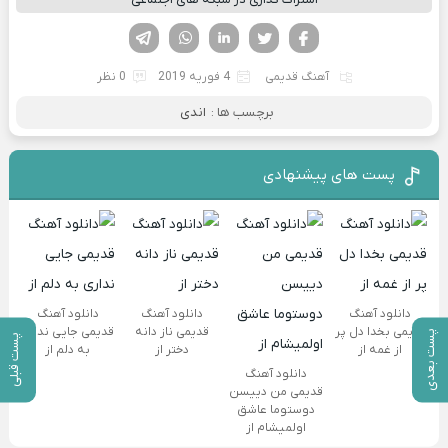
فیسوک
تویتر
لینکدین
واتساپ
تلگرام
آهنگ قدیمی
4 فوریه 2019
0 نظر
برچسب ها :
اندی
پست های پیشنهادی
دانلود آهنگ
دانلود آهنگ
دانلود آهنگ
قدیمی بخدا دل پر
قدیمی ناز دانه
قدیمی جایی نداری
پست بعدی
پست قبلی
از غمه از
دختر از
به دلم از
دانلود آهنگ
قدیمی من دییسن
دوستوما عاشق
اولمیشام از