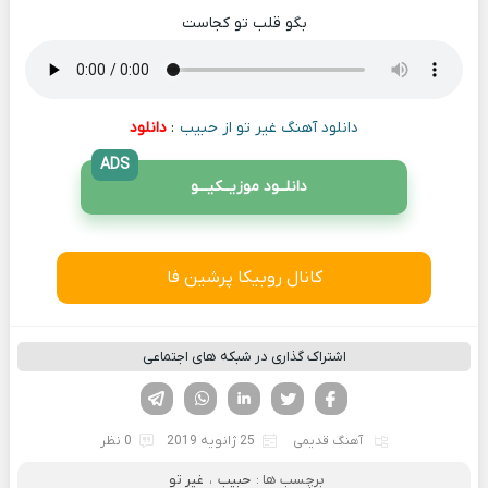
بگو قلب تو کجاست
دانلود آهنگ غیر تو از حبیب
:
دانلود
ADS
دانلــود موزیــکیـــو
کانال روبیکا پرشین فا
اشتراک گذاری در شبکه های اجتماعی
فیسوک
تویتر
لینکدین
واتساپ
تلگرام
آهنگ قدیمی
25 ژانویه 2019
0 نظر
برچسب ها :
حبیب
،
غیر تو