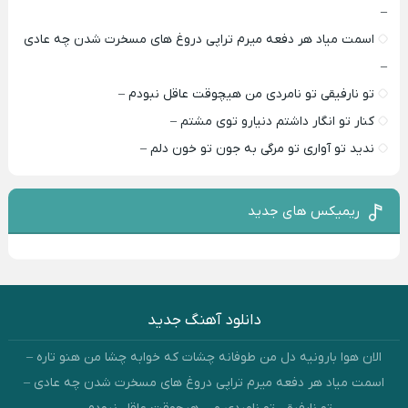
–
اسمت میاد هر دفعه میرم تراپی دروغ‌ های مسخرت شدن چه عادی
–
تو نارفیقی تو نامردی من هیچوقت عاقل نبودم –
کنار تو انگار داشتم دنیارو توی مشتم –
ندید تو آواری تو مرگی به جون تو خون دلم –
ریمیکس های جدید
دانلود آهنگ جدید
الان هوا بارونیه دل من طوفانه چشات که خوابه چشا من هنو تاره –
اسمت میاد هر دفعه میرم تراپی دروغ‌ های مسخرت شدن چه عادی –