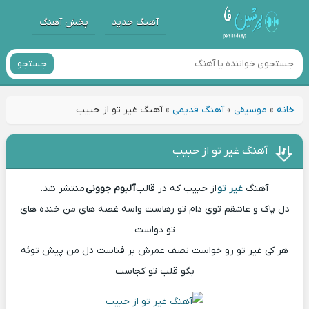
آهنگ جدید
پخش آهنگ
جستجو
خانه
»
موسیقی
»
آهنگ قدیمی
»
آهنگ غیر تو از حبیب
آهنگ غیر تو از حبیب
آهنگ
غیر تو
از حبیب که در قالب
آلبوم جوونی
منتشر شد.
دل پاک و عاشقم توی دام تو رهاست واسه غصه های من خنده های
تو دواست
هر کی غیر تو رو خواست نصف عمرش بر فناست دل من پیش توئه
بگو قلب تو کجاست