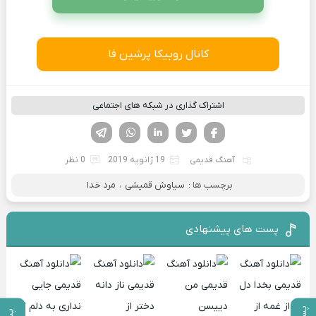
کانال روبیکا پرشین فا
اشتراک گذاری در شبکه های اجتماعی
فیسوک
تویتر
لینکدین
واتساپ
تلگرام
آهنگ قدیمی
19 ژانویه 2019
0 نظر
برچسب ها :
سیاوش قمیشی
،
مرد خدا
پست های پیشنهادی