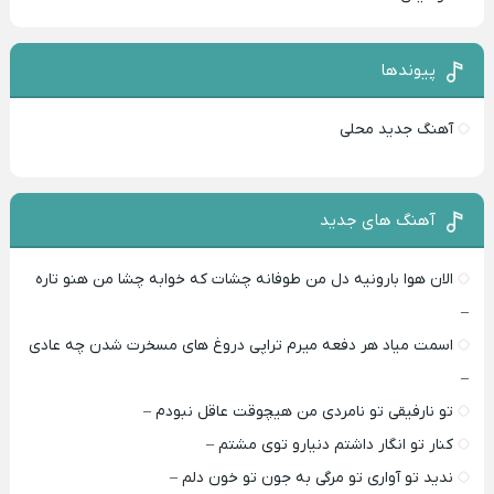
پیوندها
آهنگ جدید محلی
آهنگ های جدید
الان هوا بارونیه دل من طوفانه چشات که خوابه چشا من هنو تاره
–
اسمت میاد هر دفعه میرم تراپی دروغ‌ های مسخرت شدن چه عادی
–
تو نارفیقی تو نامردی من هیچوقت عاقل نبودم –
کنار تو انگار داشتم دنیارو توی مشتم –
ندید تو آواری تو مرگی به جون تو خون دلم –