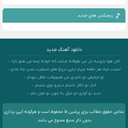
ریمیکس های جدید
دانلود آهنگ جدید
الان هوا بارونیه دل من طوفانه چشات که خوابه چشا من هنو تاره –
اسمت میاد هر دفعه میرم تراپی دروغ‌ های مسخرت شدن چه عادی –
تو نارفیقی تو نامردی من هیچوقت عاقل نبودم –
کنار تو انگار داشتم دنیارو توی مشتم –
ندید تو آواری تو مرگی به جون تو خون دلم –
تمامی حقوق مطالب برای پرشین فا محفوظ است و هرگونه کپی برداری
بدون ذکر منبع ممنوع می باشد.