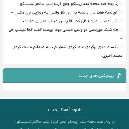
رد بدم صد دفعه بعد ریسکو جمع کرده شب سانفرانسیسکو –
آفیانسه فقط مال وانسه یه روز فاز والس یه روزایی پای دانس –
نکن اعصاب مارو قاطی کجا بالا پایین میشی مثل پاناماتیک –
چه شیک میرقصی تو وقتی مستی مهم نیست گفت کجا دیشب چی
–
تکست دادی برگردی غلط کردی شمارتم بینم میدانم مست کردی
محمد امیری
ریمیکس های جدید
دانلود آهنگ جدید
رد بدم صد دفعه بعد ریسکو جمع کرده شب سانفرانسیسکو –