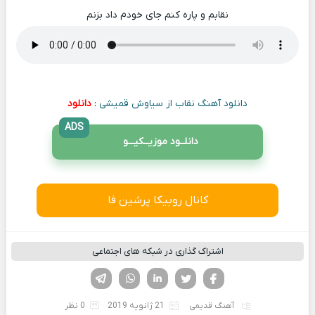
نقابم و پاره کنم جای خودم داد بزنم
دانلود آهنگ نقاب از سیاوش قمیشی
:
دانلود
ADS
دانلــود موزیــکیـــو
کانال روبیکا پرشین فا
اشتراک گذاری در شبکه های اجتماعی
فیسوک
تویتر
لینکدین
واتساپ
تلگرام
آهنگ قدیمی
21 ژانویه 2019
0 نظر