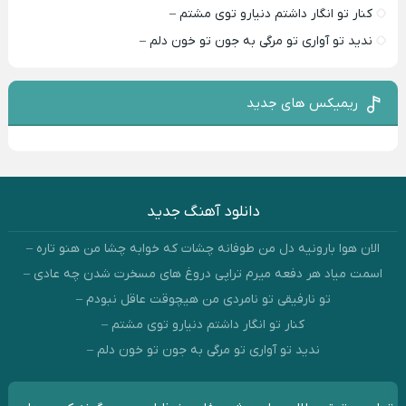
کنار تو انگار داشتم دنیارو توی مشتم –
ندید تو آواری تو مرگی به جون تو خون دلم –
ریمیکس های جدید
دانلود آهنگ جدید
الان هوا بارونیه دل من طوفانه چشات که خوابه چشا من هنو تاره –
اسمت میاد هر دفعه میرم تراپی دروغ‌ های مسخرت شدن چه عادی –
تو نارفیقی تو نامردی من هیچوقت عاقل نبودم –
کنار تو انگار داشتم دنیارو توی مشتم –
ندید تو آواری تو مرگی به جون تو خون دلم –