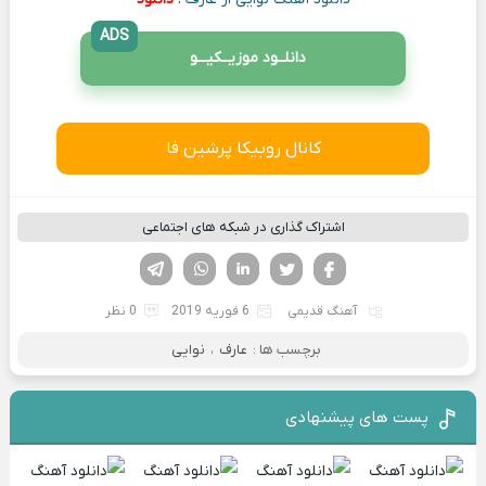
ADS
دانلــود موزیــکیـــو
کانال روبیکا پرشین فا
اشتراک گذاری در شبکه های اجتماعی
فیسوک
تویتر
لینکدین
واتساپ
تلگرام
آهنگ قدیمی
6 فوریه 2019
0 نظر
برچسب ها :
عارف
،
نوایی
پست های پیشنهادی