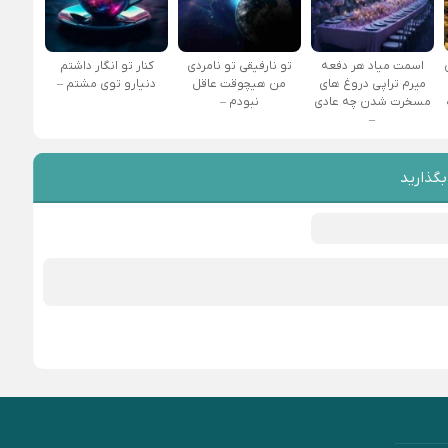
اسمت میاد هر دفعه
تو نارفیقی تو نامردی
کنار تو انگار داشتم
میرم تراپی دروغ‌ های
من هیچوقت عاقل
دنیارو توی مشتم –
مسخرت شدن چه عادی
نبودم –
–
بگذارید