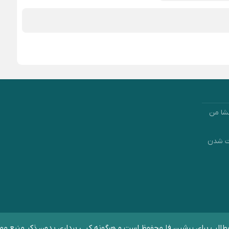
شا من
رت شدن
الب برای پرشین فا محفوظ است و هرگونه کپی برداری بدون ذکر منبع مم