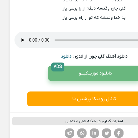
گلی جان وقتشه دیگه از را برسی یار
به خدا وقتشه که تو از راه برسی یار
دانلود آهنگ گلی جون از اندی :
دانلود
ADS
دانلــود موزیــکیـــو
کانال روبیکا پرشین فا
اشتراک گذاری در شبکه های اجتماعی
فیسوک
تویتر
لینکدین
واتساپ
تلگرام