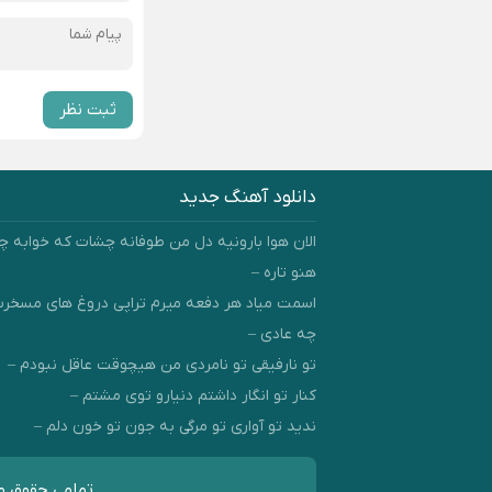
ثبت نظر
دانلود آهنگ جدید
الان هوا بارونیه دل من طوفانه چشات که خوابه چ
هنو تاره –
اسمت میاد هر دفعه میرم تراپی دروغ‌ های مسخ
چه عادی –
تو نارفیقی تو نامردی من هیچوقت عاقل نبودم –
کنار تو انگار داشتم دنیارو توی مشتم –
ندید تو آواری تو مرگی به جون تو خون دلم –
تمامی حقوق مط