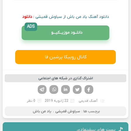
دانلود آهنگ یاد من باش از سیاوش قمیشی
:
دانلود
ADS
دانلــود موزیــکیـــو
کانال روبیکا پرشین فا
اشتراک گذاری در شبکه های اجتماعی
فیسوک
تویتر
لینکدین
واتساپ
تلگرام
آهنگ قدیمی
22 ژانویه 2019
0 نظر
برچسب ها :
سیاوش قمیشی
،
یاد من باش
پست های پیشنهادی