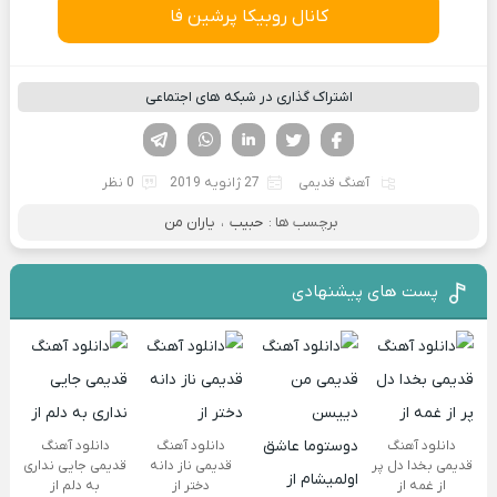
کانال روبیکا پرشین فا
اشتراک گذاری در شبکه های اجتماعی
فیسوک
تویتر
لینکدین
واتساپ
تلگرام
آهنگ قدیمی
27 ژانویه 2019
0 نظر
برچسب ها :
حبیب
،
یاران من
پست های پیشنهادی
دانلود آهنگ
دانلود آهنگ
دانلود آهنگ
قدیمی بخدا دل پر
قدیمی ناز دانه
قدیمی جایی نداری
از غمه از
دختر از
به دلم از