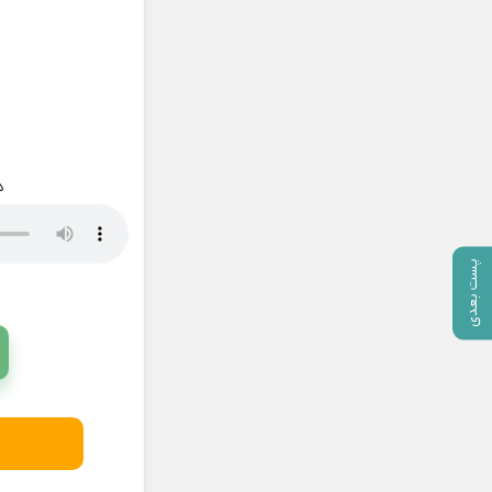
د
پست بعدی