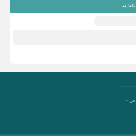
بگذارید
من –