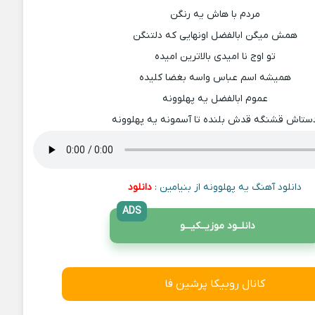
مردم با هاش یه رنگن
همش میگن ابالفضل اونهایی که دلتنگن
تو اوج نا امیدی بالاترین امیده
همیشه اسم عباس واسه بغضا کلیده
عموم ابالفضل یه پهلوونه
ستاش قشنگه قدش بلنده تا آسمونه یه پهلوونه
دانلود آهنگ یه پهلوونه از بنیامین :
دانلود
ADS
دانلــود موزیــکیـــو
کانال روبیکا پرشین فا