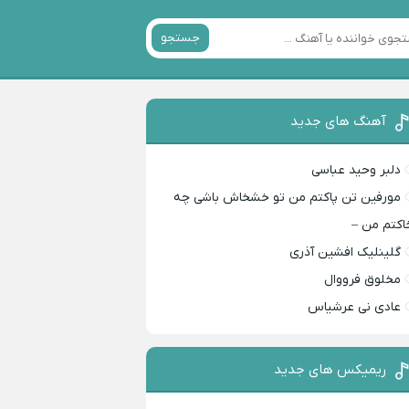
جستجو
آهنگ های جدید
دلبر وحید عباسی
مورفین تن پاکتم من تو خشخاش باشی چه
اکتم من –
گلینلیک افشین آذری
مخلوق فرووال
عادی نی عرشیاس
ریمیکس های جدید