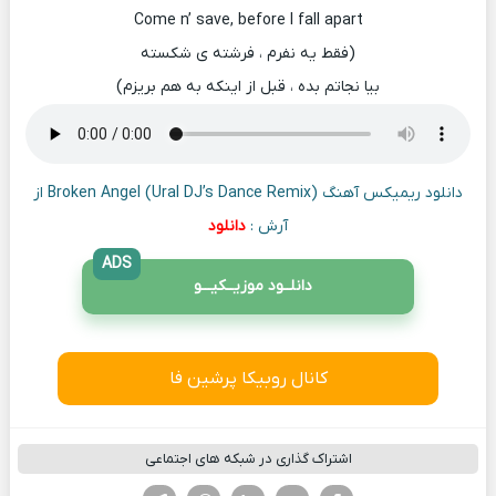
Come n’ save, before I fall apart
(فقط یه نفرم ، فرشته ی شکسته
بیا نجاتم بده ، قبل از اینکه به هم بریزم)
دانلود ریمیکس آهنگ Broken Angel (Ural DJ’s Dance Remix) از
آرش :
دانلود
ADS
دانلــود موزیــکیـــو
کانال روبیکا پرشین فا
اشتراک گذاری در شبکه های اجتماعی
فیسوک
تویتر
لینکدین
واتساپ
تلگرام