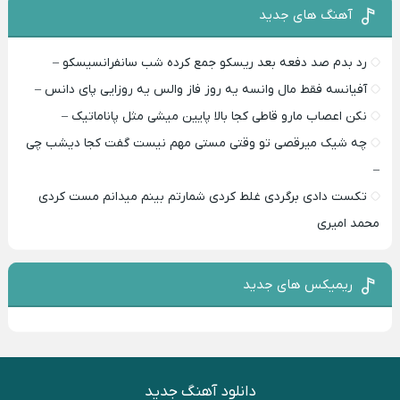
آهنگ های جدید
رد بدم صد دفعه بعد ریسکو جمع کرده شب سانفرانسیسکو –
آفیانسه فقط مال وانسه یه روز فاز والس یه روزایی پای دانس –
نکن اعصاب مارو قاطی کجا بالا پایین میشی مثل پاناماتیک –
چه شیک میرقصی تو وقتی مستی مهم نیست گفت کجا دیشب چی
–
تکست دادی برگردی غلط کردی شمارتم بینم میدانم مست کردی
محمد امیری
ریمیکس های جدید
دانلود آهنگ جدید