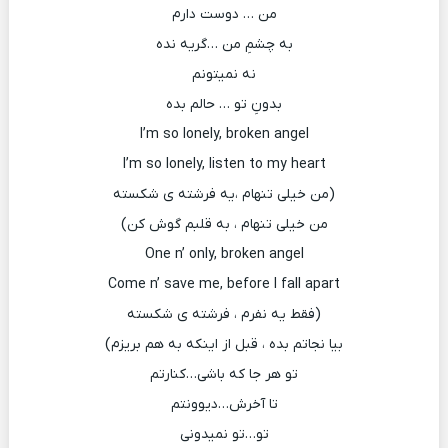
من … دوست دارم
به چشمِ من …گریه نده
نه نمیتونم
بدونِ تو … حالم بده
I’m so lonely, broken angel
I’m so lonely, listen to my heart
(من خیلی تنهام ،یه فرشته ی شکسته
من خیلی تنهام ، به قلبم گوش کن)
One n’ only, broken angel
Come n’ save me, before I fall apart
(فقط یه نفرم ، فرشته ی شکسته
بیا نجاتم بده ، قبل از اینکه به هم بریزم)
تو هر جا که باشی…کنارتم
تا آخرش…دیوونتم
تو…تو نمیدونی