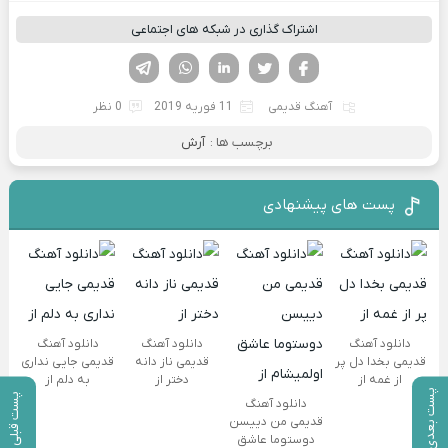
اشتراک گذاری در شبکه های اجتماعی
فیسوک
تویتر
لینکدین
واتساپ
تلگرام
آهنگ قدیمی
11 فوریه 2019
0 نظر
برچسب ها :
آرش
پست های پیشنهادی
دانلود آهنگ
دانلود آهنگ
دانلود آهنگ
قدیمی بخدا دل پر
قدیمی ناز دانه
قدیمی جایی نداری
از غمه از
دختر از
به دلم از
پست بعدی
پست قبلی
دانلود آهنگ
قدیمی من دییسن
دوستوما عاشق