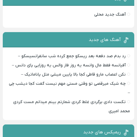
آهنگ جدید محلی
آهنگ های جدید
رد بدم صد دفعه بعد ریسکو جمع کرده شب سانفرانسیسکو –
آفیانسه فقط مال وانسه یه روز فاز والس یه روزایی پای دانس –
نکن اعصاب مارو قاطی کجا بالا پایین میشی مثل پاناماتیک –
چه شیک میرقصی تو وقتی مستی مهم نیست گفت کجا دیشب چی
–
تکست دادی برگردی غلط کردی شمارتم بینم میدانم مست کردی
محمد امیری
ریمیکس های جدید