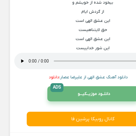
بیخود شده از خویشم و
از گردش ایام
این عشق الهی است
حق لایتناهیست
این عشق الهی است
این شور خداییست
دانلود آهنگ عشق الهی از علیرضا عصار
:
دانلود
ADS
دانلــود موزیــکیـــو
کانال روبیکا پرشین فا