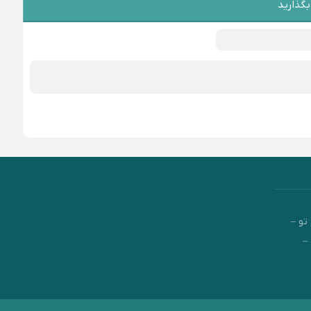
بگذارید
تو –
–