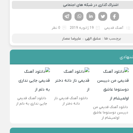
اشتراک گذاری در شبکه های اجتماعی
فیسوک
تویتر
لینکدین
واتساپ
تلگرام
آهنگ قدیمی
19 ژانویه 2019
0 نظر
برچسب ها :
عشق الهی
،
علیرضا عصار
نهادی
دانلود آهنگ قدیمی ناز
دانلود آهنگ قدیمی
دانه دختر از
جایی نداری به دلم از
دانلود آهنگ قدیمی من
دییسن دوستوما عاشق
اولمیشام از