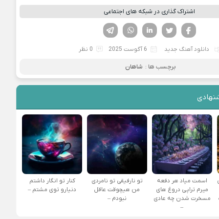
اشتراک گذاری در شبکه های اجتماعی
فیسوک
تویتر
لینکدین
واتساپ
تلگرام
دانلود آهنگ جدید
6 آگوست 2025
0 نظر
برچسب ها :
شاهان
نهادی
اسمت میاد هر دفعه
تو نارفیقی تو نامردی
کنار تو انگار داشتم
میرم تراپی دروغ‌ های
من هیچوقت عاقل
دنیارو توی مشتم –
مسخرت شدن چه عادی
نبودم –
–