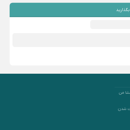
بگذارید
شا من
رت شدن