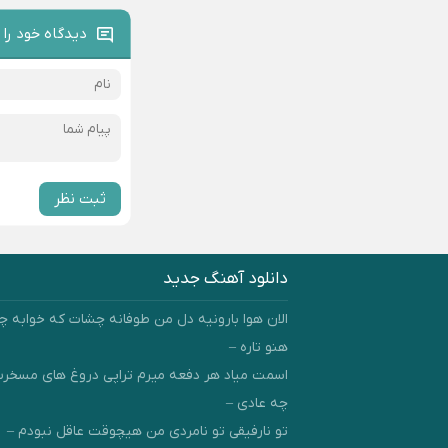
دیدگاه خود را 
ثبت نظر
دانلود آهنگ جدید
الان هوا بارونیه دل من طوفانه چشات که خوابه چ
هنو تاره –
اسمت میاد هر دفعه میرم تراپی دروغ‌ های مسخ
چه عادی –
تو نارفیقی تو نامردی من هیچوقت عاقل نبودم –