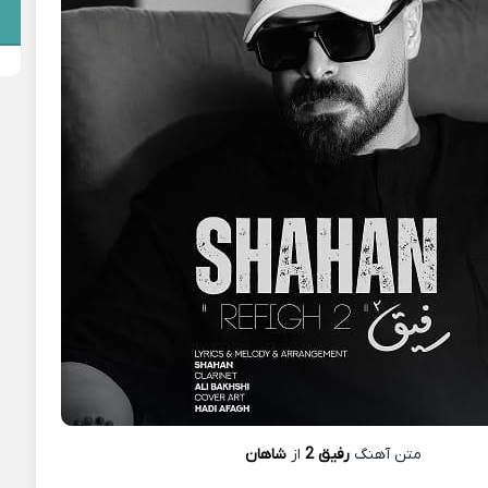
متن آهنگ
رفیق 2
از
شاهان