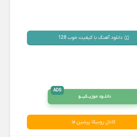
دانلود آهنگ با کیفیت خوب 128
ADS
دانلــود موزیــکیـــو
کانال روبیکا پرشین فا