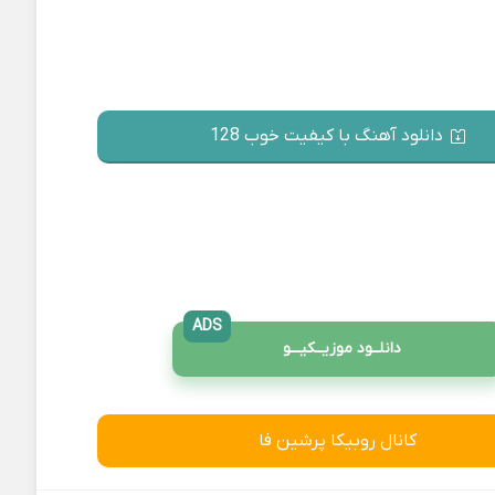
دانلود آهنگ با کیفیت خوب 128
ADS
دانلــود موزیــکیـــو
کانال روبیکا پرشین فا