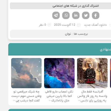
اشتراک گذاری در شبکه های اجتماعی
فیسوک
تویتر
لینکدین
واتساپ
تلگرام
دانلود آهنگ جدید
12 آگوست 2025
0 نظر
برچسب ها :
نوان
نهادی
آفیانسه فقط مال
نکن اعصاب مارو قاطی
چه شیک میرقصی تو
وانسه یه روز فاز والس
کجا بالا پایین میشی
وقتی مستی مهم نیست
یه روزایی پای دانس –
مثل پاناماتیک –
گفت کجا دیشب چی –