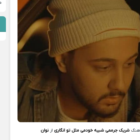
م
هنگ
شریک جرممی شبیه خودمی مثل تو انگاری
از
نوان