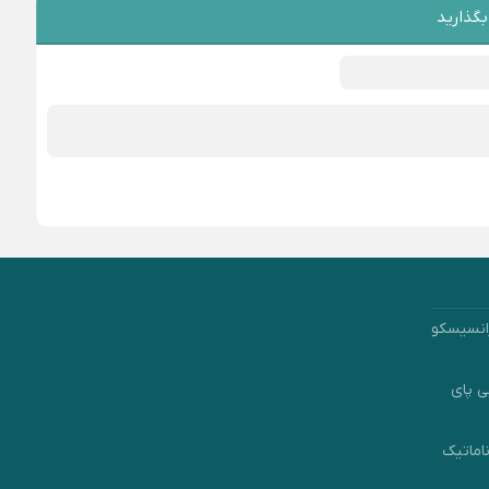
بگذارید
انسیسکو
ی پای
اماتیک