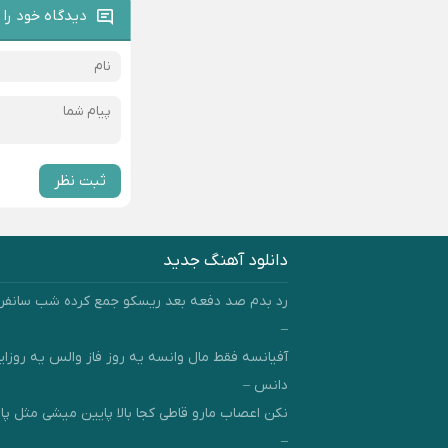
دیدگاه خود را 
ثبت نظر
دانلود آهنگ جدید
رد بدم صد دفعه بعد ریسکو جمع کرده شب سانفر
–
آفیانسه فقط مال وانسه یه روز فاز والس یه روزای
دانس –
نکن اعصاب مارو قاطی کجا بالا پایین میشی مثل پان
–