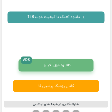
دانلود آهنگ با کیفیت خوب 128
ADS
دانلــود موزیــکیـــو
کانال روبیکا پرشین فا
اشتراک گذاری در شبکه های اجتماعی