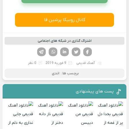
کانال روبیکا پرشین فا
اشتراک گذاری در شبکه های اجتماعی
فیسوک
تویتر
لینکدین
واتساپ
تلگرام
آهنگ قدیمی
9 فوریه 2019
0 نظر
برچسب ها :
اندی
پست های پیشنهادی