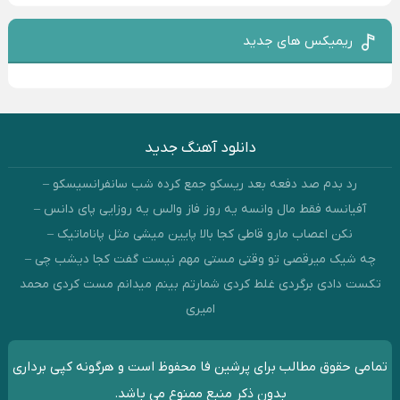
ریمیکس های جدید
دانلود آهنگ جدید
رد بدم صد دفعه بعد ریسکو جمع کرده شب سانفرانسیسکو –
آفیانسه فقط مال وانسه یه روز فاز والس یه روزایی پای دانس –
نکن اعصاب مارو قاطی کجا بالا پایین میشی مثل پاناماتیک –
چه شیک میرقصی تو وقتی مستی مهم نیست گفت کجا دیشب چی –
تکست دادی برگردی غلط کردی شمارتم بینم میدانم مست کردی محمد
امیری
تمامی حقوق مطالب برای پرشین فا محفوظ است و هرگونه کپی برداری
بدون ذکر منبع ممنوع می باشد.