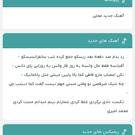
آهنگ جدید محلی
آهنگ های جدید
رد بدم صد دفعه بعد ریسکو جمع کرده شب سانفرانسیسکو –
آفیانسه فقط مال وانسه یه روز فاز والس یه روزایی پای دانس –
نکن اعصاب مارو قاطی کجا بالا پایین میشی مثل پاناماتیک –
چه شیک میرقصی تو وقتی مستی مهم نیست گفت کجا دیشب چی
–
تکست دادی برگردی غلط کردی شمارتم بینم میدانم مست کردی
محمد امیری
ریمیکس های جدید