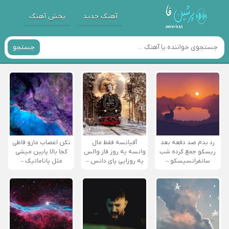
آهنگ جدید
پخش آهنگ
جستجو
رد بدم صد دفعه بعد
آفیانسه فقط مال
نکن اعصاب مارو قاطی
ریسکو جمع کرده شب
وانسه یه روز فاز والس
کجا بالا پایین میشی
سانفرانسیسکو –
یه روزایی پای دانس –
مثل پاناماتیک –