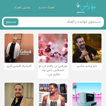
آهنگ جدید
پخش آهنگ
جستجو
دلبر وحید عباسی
مورفین تن پاکتم من تو
گلینلیک افشین آذری
خشخاش باشی چه
خاکتم من –