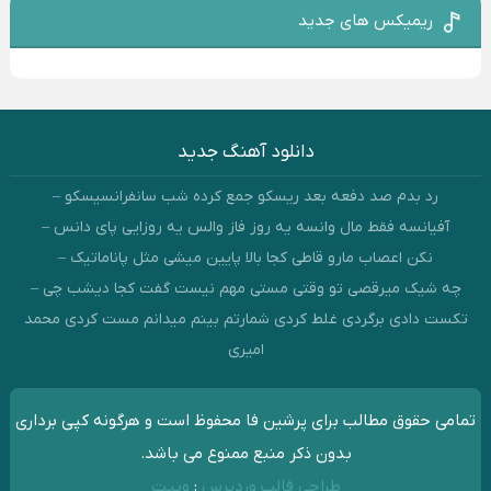
ریمیکس های جدید
دانلود آهنگ جدید
رد بدم صد دفعه بعد ریسکو جمع کرده شب سانفرانسیسکو –
آفیانسه فقط مال وانسه یه روز فاز والس یه روزایی پای دانس –
نکن اعصاب مارو قاطی کجا بالا پایین میشی مثل پاناماتیک –
چه شیک میرقصی تو وقتی مستی مهم نیست گفت کجا دیشب چی –
تکست دادی برگردی غلط کردی شمارتم بینم میدانم مست کردی محمد
امیری
تمامی حقوق مطالب برای پرشین فا محفوظ است و هرگونه کپی برداری
بدون ذکر منبع ممنوع می باشد.
طراحی قالب وردپرس
:
وبیت