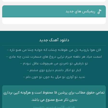
ریمیکس های جدید
دانلود آهنگ جدید
الان هوا بارونیه دل من طوفانه چشات که خوابه چشا من هنو تاره –
اسمت میاد هر دفعه میرم تراپی دروغ‌ های مسخرت شدن چه عادی –
تو نارفیقی تو نامردی من هیچوقت عاقل نبودم –
کنار تو انگار داشتم دنیارو توی مشتم –
ندید تو آواری تو مرگی به جون تو خون دلم –
تمامی حقوق مطالب برای پرشین فا محفوظ است و هرگونه کپی برداری
بدون ذکر منبع ممنوع می باشد.
طراحی قالب وردپرس
:
وبیت