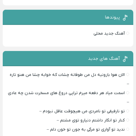
پیوندها
آهنگ جدید محلی
آهنگ های جدید
الان هوا بارونیه دل من طوفانه چشات که خوابه چشا من هنو تاره
–
اسمت میاد هر دفعه میرم تراپی دروغ‌ های مسخرت شدن چه عادی
–
تو نارفیقی تو نامردی من هیچوقت عاقل نبودم –
کنار تو انگار داشتم دنیارو توی مشتم –
ندید تو آواری تو مرگی به جون تو خون دلم –