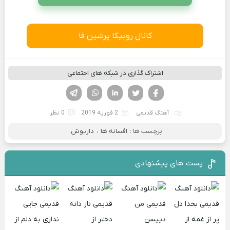
کانال روبیکا پرشین فا
اشتراک گذاری در شبکه های اجتماعی
فیسوک
تویتر
لینکدین
واتساپ
تلگرام
آهنگ قدیمی
2 فوریه 2019
0 نظر
برچسب ها :
افسانه ها
،
داریوش
پست های پیشنهادی