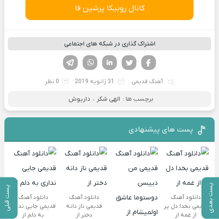
کانال روبیکا پرشین فا
اشتراک گذاری در شبکه های اجتماعی
فیسوک
تویتر
لینکدین
واتساپ
تلگرام
آهنگ قدیمی
31 ژانویه 2019
0 نظر
برچسب ها :
الهی شکر
،
داریوش
پست های پیشنهادی
پست بعدی
پست قبلی
دانلود آهنگ
دانلود آهنگ
دانلود آهنگ
قدیمی بخدا دل پر
قدیمی ناز دانه
قدیمی جایی نداری
از غمه از
دختر از
به دلم از