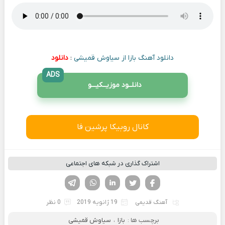
دانلود آهنگ بازا از سیاوش قمیشی
:
دانلود
ADS
دانلــود موزیــکیـــو
کانال روبیکا پرشین فا
اشتراک گذاری در شبکه های اجتماعی
فیسوک
تویتر
لینکدین
واتساپ
تلگرام
آهنگ قدیمی
19 ژانویه 2019
0 نظر
برچسب ها :
بازا
،
سیاوش قمیشی