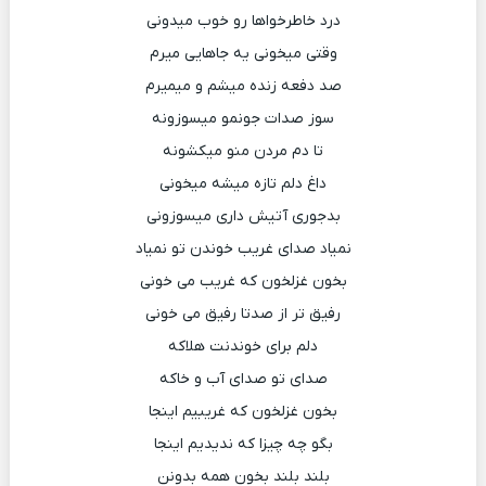
درد خاطرخواها رو خوب میدونی
وقتی میخونی یه جاهایی میرم
صد دفعه زنده میشم و میمیرم
سوز صدات جونمو میسوزونه
تا دم مردن منو میکشونه
داغ دلم تازه میشه میخونی
بدجوری آتیش داری میسوزونی
نمیاد صدای غریب خوندن تو نمیاد
بخون غزلخون که غریب می خونی
رفیق تر از صدتا رفیق می خونی
دلم برای خوندنت هلاکه
صدای تو صدای آب و خاکه
بخون غزلخون که غریبیم اینجا
بگو چه چیزا که ندیدیم اینجا
بلند بلند بخون همه بدونن