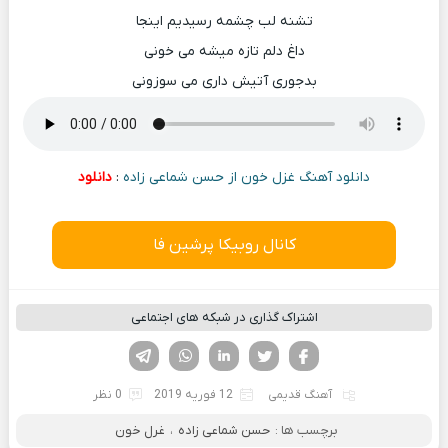
تشنه لب چشمه رسیدیم اینجا
داغ دلم تازه میشه می خونی
بدجوری آتیش داری می سوزونی
دانلود آهنگ غزل خون از حسن شماعی زاده
:
دانلود
کانال روبیکا پرشین فا
اشتراک گذاری در شبکه های اجتماعی
فیسوک
تویتر
لینکدین
واتساپ
تلگرام
آهنگ قدیمی
12 فوریه 2019
0 نظر
برچسب ها :
حسن شماعی زاده
،
غرل خون