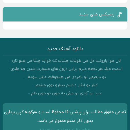
ریمیکس های جدید
دانلود آهنگ جدید
الان هوا بارونیه دل من طوفانه چشات که خوابه چشا من هنو تاره –
اسمت میاد هر دفعه میرم تراپی دروغ‌ های مسخرت شدن چه عادی –
تو نارفیقی تو نامردی من هیچوقت عاقل نبودم –
کنار تو انگار داشتم دنیارو توی مشتم –
ندید تو آواری تو مرگی به جون تو خون دلم –
تمامی حقوق مطالب برای پرشین فا محفوظ است و هرگونه کپی برداری
بدون ذکر منبع ممنوع می باشد.
طراحی قالب وردپرس
:
وبیت