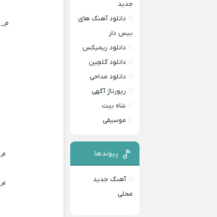
جدید
دانلود آهنگ های
م_ 
بیس دار
دانلود ریمیکس
دانلود گلچین
دانلود مداحی
رپورتاژ آگهی
شاه بیت
موسیقی
پیوندها
م_ 
آهنگ جدید
م_ 
محلی