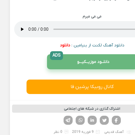
می می میرم
دانلود آهنگ لکنت از بنیامین :
دانلود
ADS
دانلــود موزیــکیـــو
کانال روبیکا پرشین فا
اشتراک گذاری در شبکه های اجتماعی
فیسوک
تویتر
لینکدین
واتساپ
تلگرام
آهنگ قدیمی
9 فوریه 2019
0 نظر