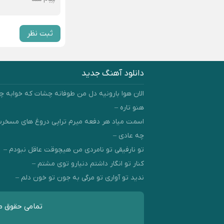
ثبت نظر
دانلود آهنگ جدید
الان هوا بارونیه دل من طوفانه چشات که خوابه چ
هنو تاره –
اسمت میاد هر دفعه میرم تراپی دروغ‌ های مسخ
چه عادی –
تو نارفیقی تو نامردی من هیچوقت عاقل نبودم –
کنار تو انگار داشتم دنیارو توی مشتم –
ندید تو آواری تو مرگی به جون تو خون دلم –
تمامی حقوق مط