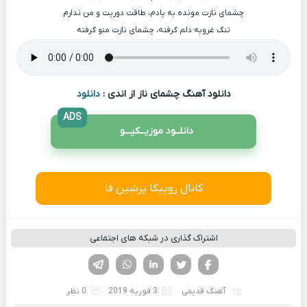
چشمای نازت مونده به یادم، طاقت دوریت و من ندارم
تنگ غروبه دلم گرفته، چشمای نازت منو گرفته
دانلود آهنگ چشمای ناز از اندی :
دانلود
ADS
دانلــود موزیــکیـــو
کانال روبیکا پرشین فا
اشتراک گذاری در شبکه های اجتماعی
فیسوک
تویتر
لینکدین
واتساپ
تلگرام
آهنگ قدیمی
3 فوریه 2019
0 نظر