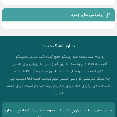
ریمیکس های جدید
دانلود آهنگ جدید
رد بدم صد دفعه بعد ریسکو جمع کرده شب سانفرانسیسکو –
آفیانسه فقط مال وانسه یه روز فاز والس یه روزایی پای دانس –
نکن اعصاب مارو قاطی کجا بالا پایین میشی مثل پاناماتیک –
چه شیک میرقصی تو وقتی مستی مهم نیست گفت کجا دیشب چی –
تکست دادی برگردی غلط کردی شمارتم بینم میدانم مست کردی محمد
امیری
تمامی حقوق مطالب برای پرشین فا محفوظ است و هرگونه کپی برداری