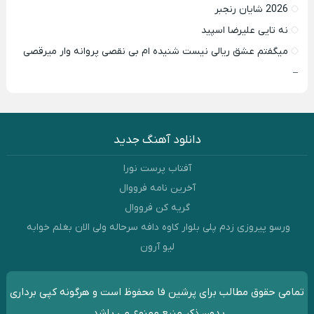
2026 شایان رنجبر
نه تایی علیرضا اسپید
میگفتم عشق ریالی نیست شنیده ام بی نقصی پروانه وار میرقصی
–
دانلود آهنگ جدید
آفتاب پرست نورا
آخرین نامه فرووال
گریه کن فرووال
ورسو پیروزی زدم پلی بلوار کاوه دافه سرحاله ولی الان بغلم خوابه ‌
لیو آرون
تمامی حقوق مطالب برای پرشین فا محفوظ است و هرگونه کپی برداری
بدون ذکر منبع ممنوع می باشد.