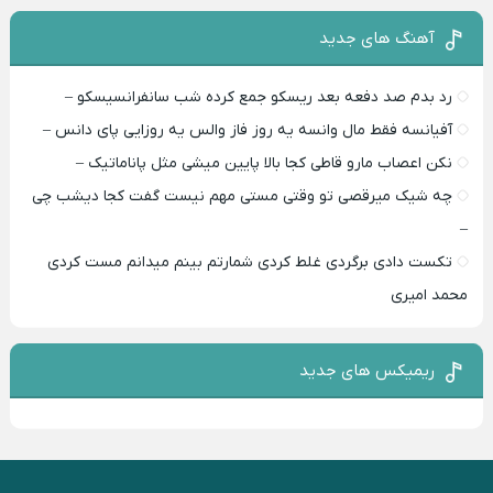
آهنگ های جدید
رد بدم صد دفعه بعد ریسکو جمع کرده شب سانفرانسیسکو –
آفیانسه فقط مال وانسه یه روز فاز والس یه روزایی پای دانس –
نکن اعصاب مارو قاطی کجا بالا پایین میشی مثل پاناماتیک –
چه شیک میرقصی تو وقتی مستی مهم نیست گفت کجا دیشب چی
–
تکست دادی برگردی غلط کردی شمارتم بینم میدانم مست کردی
محمد امیری
ریمیکس های جدید