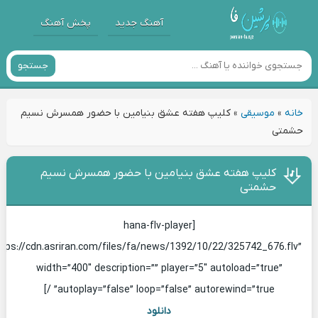
آهنگ جدید
پخش آهنگ
جستجو
خانه
»
موسیقی
»
کلیپ هفته عشق بنیامین با حضور همسرش نسیم
حشمتی
کلیپ هفته عشق بنیامین با حضور همسرش نسیم
حشمتی
[hana-flv-player
ttps://cdn.asriran.com/files/fa/news/1392/10/22/325742_676.flv”
width=”400″ description=”” player=”5″ autoload=”true”
autoplay=”false” loop=”false” autorewind=”true” /]
دانلود