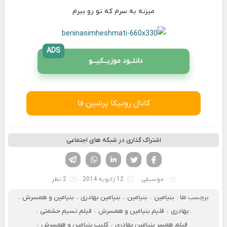
میزنه به سرم که تو رو ببرم
ADS
دانلــود موزیــکیـــو
کانال روبیکا پرشین فا
اشتراک گذاری در شبکه های اجتماعی
فیسوک
تویتر
لینکدین
واتساپ
تلگرام
موسیقی
12 ژانویه 2014
2 نظر
برچسب ها :
بنيامين
،
بنیامین
،
بنیامین بهادری
،
بنیامین و همسرش
،
بهادری
،
فلیم بنیامین و همسرش
،
فیلم نسیم حشمتی
،
فیلم همسر بنیامین بهادری
،
كليپ بنيامين و همسرش
،