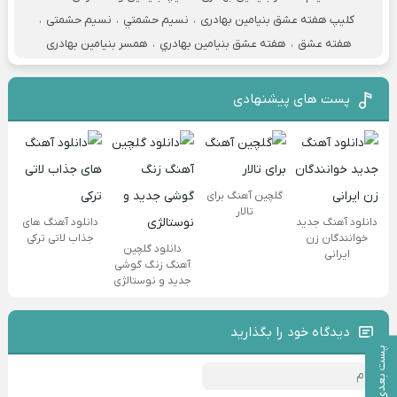
کلیپ هفته عشق بنیامین بهادری
،
نسيم حشمتي
،
نسیم حشمتی
،
هفته عشق
،
هفته عشق بنيامين بهادري
،
همسر بنیامین بهادری
پست های پیشنهادی
گلچین آهنگ برای
تالار
دانلود آهنگ جدید
دانلود آهنگ های
خوانندگان زن
جذاب لاتی ترکی
دانلود گلچین
ایرانی
آهنگ زنگ گوشی
جدید و نوستالژی
دیدگاه خود را بگذارید
پست بعدی