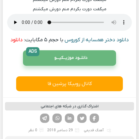
میگفت دورت بگردم منم دورش میگشتم
دانلود دختر همسایه از کوروس
با حجم ۵ مگابایت:
دانلود
ADS
دانلــود موزیــکیـــو
کانال روبیکا پرشین فا
اشتراک گذاری در شبکه های اجتماعی
فیسوک
تویتر
لینکدین
واتساپ
تلگرام
آهنگ قدیمی
29 دسامبر 2018
0 نظر