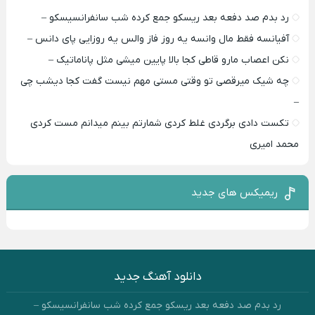
رد بدم صد دفعه بعد ریسکو جمع کرده شب سانفرانسیسکو –
آفیانسه فقط مال وانسه یه روز فاز والس یه روزایی پای دانس –
نکن اعصاب مارو قاطی کجا بالا پایین میشی مثل پاناماتیک –
چه شیک میرقصی تو وقتی مستی مهم نیست گفت کجا دیشب چی
–
تکست دادی برگردی غلط کردی شمارتم بینم میدانم مست کردی
محمد امیری
ریمیکس های جدید
دانلود آهنگ جدید
رد بدم صد دفعه بعد ریسکو جمع کرده شب سانفرانسیسکو –