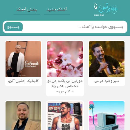
آهنگ جدید
پخش آهنگ
جستجو
دلبر وحید عباسی
مورفین تن پاکتم من تو
گلینلیک افشین آذری
خشخاش باشی چه
خاکتم من –