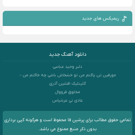
ریمیکس های جدید
دانلود آهنگ جدید
دلبر وحید عباسی
مورفین تن پاکتم من تو خشخاش باشی چه خاکتم من –
گلینلیک افشین آذری
مخلوق فرووال
عادی نی عرشیاس
تمامی حقوق مطالب برای پرشین فا محفوظ است و هرگونه کپی برداری
بدون ذکر منبع ممنوع می باشد.