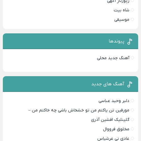
رپورتاژ آگهی
شاه بیت
موسیقی
پیوندها
آهنگ جدید محلی
آهنگ های جدید
دلبر وحید عباسی
مورفین تن پاکتم من تو خشخاش باشی چه خاکتم من –
گلینلیک افشین آذری
مخلوق فرووال
عادی نی عرشیاس