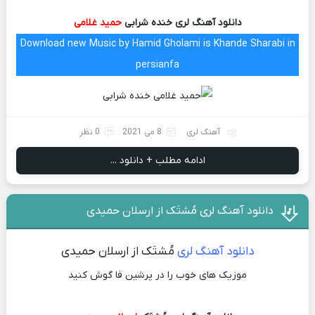
دانلود آهنگ لری خنده شرابی
حمید غلامی
Download new Music by Hamid Gholami is Khande Sharabi in
persianfa
آهنگ لری
8 می 2021
0 نظر
ادامه مطلب + دانلود ...
دانلود آهنگ لری مُشتَک از ارسلان حمیدی
دانلود آهنگ لری
مُشتَک از ارسلان حمیدی
موزیک های خوب را در پرشین فا گوش کنید