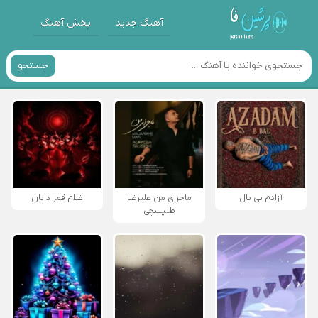
آهنگ جدید
پخش آهنگ
جستجو
آزادم بی بال
ماجرای من علیرضا
غلام قمر دایان
طلیسچی