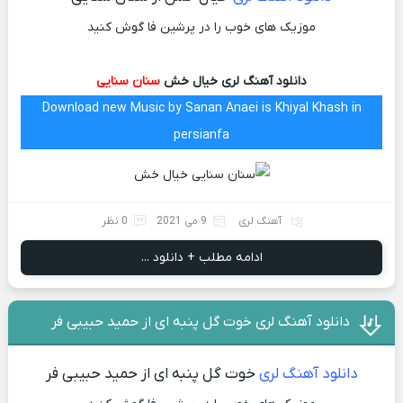
موزیک های خوب را در پرشین فا گوش کنید
دانلود آهنگ لری خیال خش
سنان سنایی
Download new Music by Sanan Anaei is Khiyal Khash in
persianfa
آهنگ لری
9 می 2021
0 نظر
ادامه مطلب + دانلود ...
دانلود آهنگ لری خوت گل پنبه ای از حمید حبیبی فر
دانلود آهنگ لری
خوت گل پنبه ای از حمید حبیبی فر