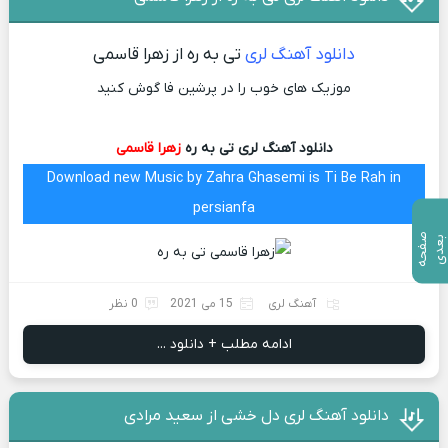
دانلود آهنگ لری
تی به ره از زهرا قاسمی
موزیک های خوب را در پرشین فا گوش کنید
دانلود آهنگ لری تی به ره
زهرا قاسمی
Download new Music by Zahra Ghasemi is Ti Be Rah in
persianfa
ص
ف
ح
ه
ع
د
ب
ی
آهنگ لری
15 می 2021
0 نظر
ادامه مطلب + دانلود ...
دانلود آهنگ لری دل خشی از سعید مرادی