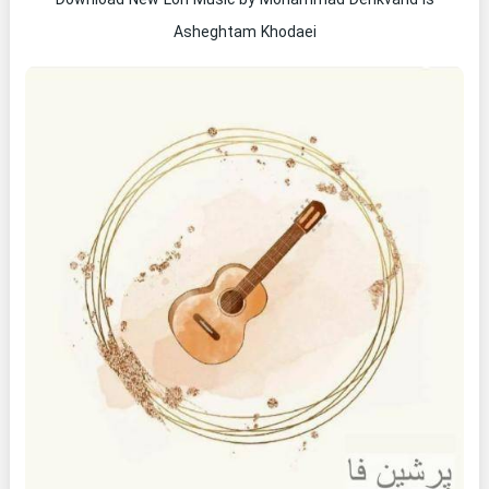
Download New Lori Music by Mohammad Derikvand is
Asheghtam Khodaei