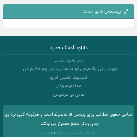
ریمیکس های جدید
دانلود آهنگ جدید
دلبر وحید عباسی
مورفین تن پاکتم من تو خشخاش باشی چه خاکتم من –
گلینلیک افشین آذری
مخلوق فرووال
عادی نی عرشیاس
تمامی حقوق مطالب برای پرشین فا محفوظ است و هرگونه کپی برداری
بدون ذکر منبع ممنوع می باشد.
طراحی قالب وردپرس
:
وبیت