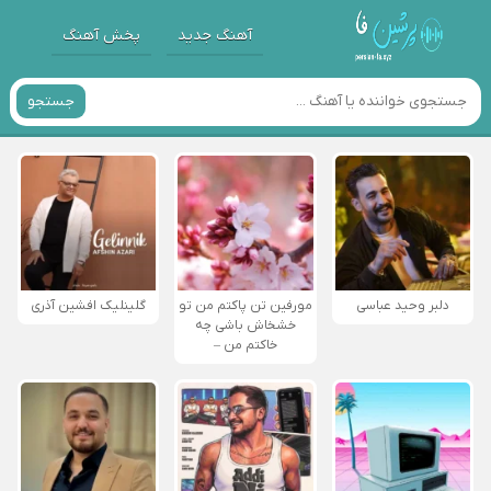
آهنگ جدید
پخش آهنگ
جستجو
دلبر وحید عباسی
مورفین تن پاکتم من تو
گلینلیک افشین آذری
خشخاش باشی چه
خاکتم من –