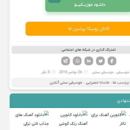
دانلــود موزیــکیـــو
کانال روبیکا پرشین فا
اشتراک گذاری در شبکه های اجتماعی
فیسوک
تویتر
لینکدین
واتساپ
تلگرام
موسیقی
،
موسیقی سنتی
26 نوامبر 2018
0 نظر
برچسب ها :
ماندانا خضرایی
،
موسیقی سنتی آنلاین
نهادی